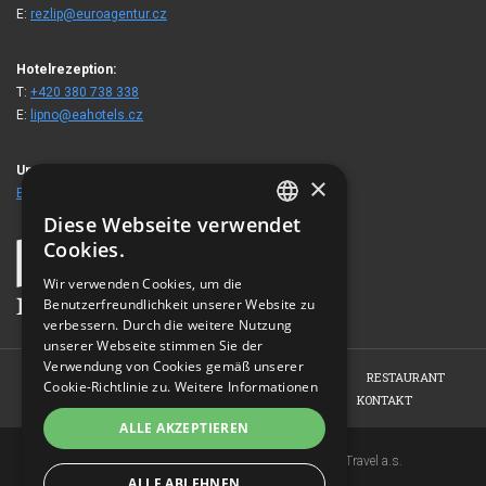
E:
rezlip@euroagentur.cz
Hotelrezeption:
T:
+420 380 738 338
E:
lipno@eahotels.cz
Unsere Gäste besuchten auch
×
EA Appartements Na Filipce
Diese Webseite verwendet
CZECH
Cookies.
ENGLISH
Wir verwenden Cookies, um die
Benutzerfreundlichkeit unserer Website zu
GERMAN
verbessern. Durch die weitere Nutzung
RUSSIAN
unserer Webseite stimmen Sie der
Verwendung von Cookies gemäß unserer
HOME
ÜBER UNS
ZIMMER
KONFERENZEN
RESTAURANT
Cookie-Richtlinie zu.
Weitere Informationen
RELAX
RESERVIERUNG
FOTOGALERIE
KONTAKT
ALLE AKZEPTIEREN
Copyright © 2007-2026 EuroAgentur Hotels&Travel a.s.
ALLE ABLEHNEN
www.bezvapobyt.cz