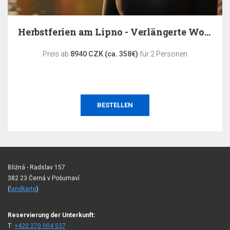
Herbstferien am Lipno - Verlängerte Wochenenden
Preis ab
8940 CZK (ca. 358€)
für 2 Personen
BESTELLEN
Bližná - Radslav 157
382 23 Černá v Pošumaví
(
landkarte
)
Reservierung der Unterkunft:
T:
+420 270 004 537