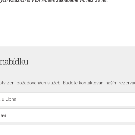
ch vztazích si v EA Hotels zakládáme víc než 30 let.
 nabídku
otvrzení požadovaných služeb. Budete kontaktováni naším rezerva