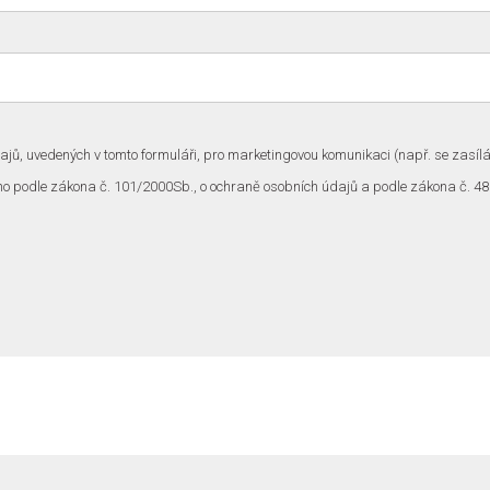
jů, uvedených v tomto formuláři, pro marketingovou komunikaci (např. se zasílá
no podle zákona č. 101/2000Sb., o ochraně osobních údajů a podle zákona č. 48