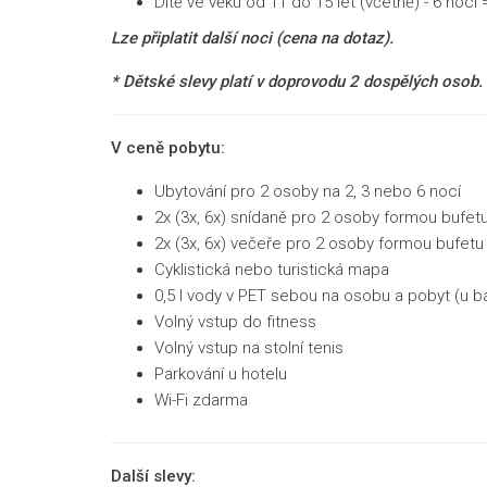
Dítě ve věku od 11 do 15 let (včetně) - 6 nocí 
Lze připlatit další noci (cena na dotaz).
* Dětské slevy platí v doprovodu 2 dospělých osob.
V ceně pobytu:
Ubytování pro 2 osoby na 2, 3 nebo 6 nocí
2x (3x, 6x) snídaně pro 2 osoby formou bufet
2x (3x, 6x) večeře pro 2 osoby formou bufet
Cyklistická nebo turistická mapa
0,5 l vody v PET sebou na osobu a pobyt (u bal
Volný vstup do fitness
Volný vstup na stolní tenis
Parkování u hotelu
Wi-Fi zdarma
Další slevy: