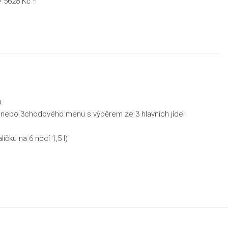
= 5628 Kč *
u
u nebo 3chodového menu s výběrem ze 3 hlavních jídel
íčku na 6 nocí 1,5 l)