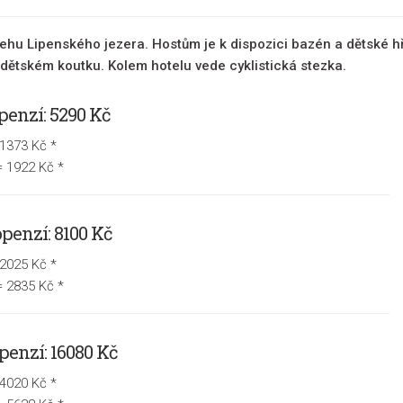
řehu Lipenského jezera. Hostům je k dispozici bazén a dětské hř
 v dětském koutku. Kolem hotelu vede cyklistická stezka.
openzí: 5290 Kč
 1373 Kč *
= 1922 Kč *
openzí: 8100 Kč
 2025 Kč *
= 2835 Kč *
openzí: 16080 Kč
 4020 Kč *