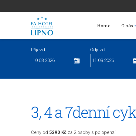
Home
O nás
Příjezd
Odjezd
3, 4 a 7denní cyk
Ceny od
5290 Kč
za 2 osoby s polopenzí