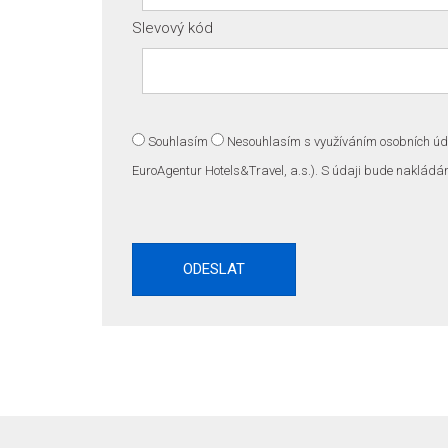
Slevový kód
Souhlasím
Nesouhlasím
s využíváním osobních úda
EuroAgentur Hotels&Travel, a.s.). S údaji bude nakládá