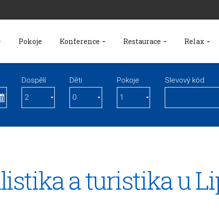
Pokoje
Konference
Restaurace
Relax
Dospělí
Děti
Pokoje
Slevový kód
listika a turistika u L