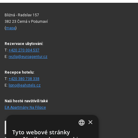
Bližná - Radslav 157
382 23 Černá v Pošumaví
(
mapa
)
Rezervace ubytování:
T:
+420 270 004 537
E:
rezlip@euroagentur.cz
Recepce hotelu:
T:
+420 380 738 338
E:
lipno@eahotels.cz
Naši hosté navštívili také
EA Apartmány Na Filipce
×
Tyto webové stránky
CZECH